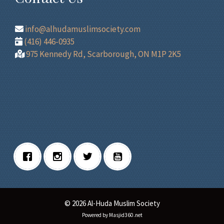
info@alhudamuslimsociety.com
(416) 446-0935
975 Kennedy Rd, Scarborough, ON M1P 2K5
© 2026 Al-Huda Muslim Society
Powered by Masjid360.net