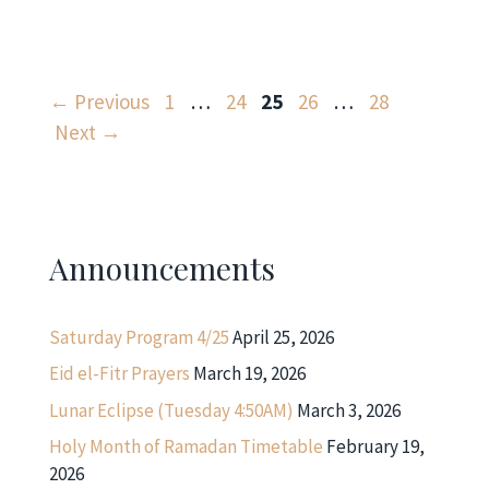
Page
Page
Page
Page
Page
←
Previous
1
…
24
25
26
…
28
Next
→
Announcements
Saturday Program 4/25
April 25, 2026
Eid el-Fitr Prayers
March 19, 2026
Lunar Eclipse (Tuesday 4:50AM)
March 3, 2026
Holy Month of Ramadan Timetable
February 19,
2026